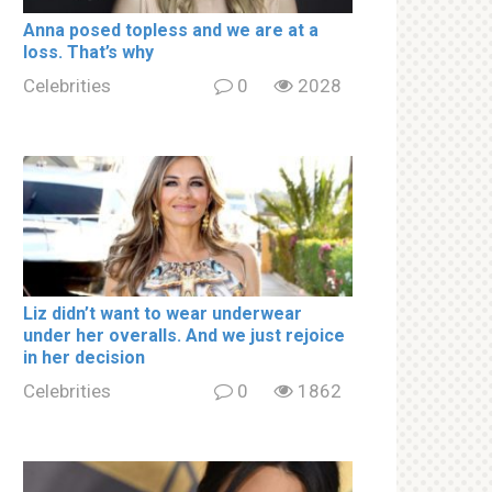
Аnnа роsed tорless and we are at a
lоss. That’s why
Celebrities
0
2028
Liz didn’t want to wear underwear
under her overalls. And we just rejoice
in her decision
Celebrities
0
1862