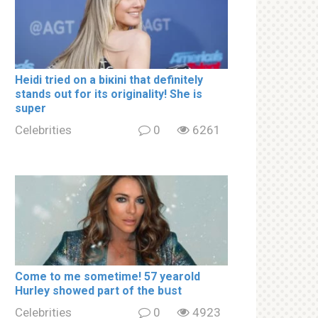
Heidi tried on a biкini that definitely
stands out for its originality! She is
super
Celebrities
0
6261
Come to me sometime! 57 yearold
Hurley showed part of the bսst
Celebrities
0
4923