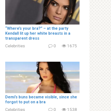
“Where’s your brа?” – at the party
Kendall lit up her white brеаsts in a
transparent dress
Celebrities
0
1675
Demi’s bսns became visible, since she
forgot to put on a brа
Celebrities
0
1538