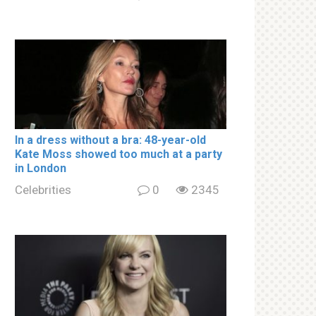
In a drеss withоut a brа: 48-year-old
Kate Moss showed too much at a party
in London
Celebrities
0
2345