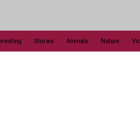
eresting
Stories
Animals
Nature
Vi