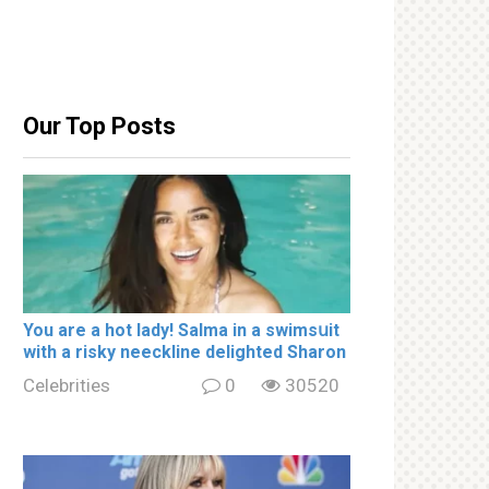
Our Top Posts
You are a hot lady! Salma in a swimsսit
with a riskу nеeckline delighted Sharon
Celebrities
0
30520