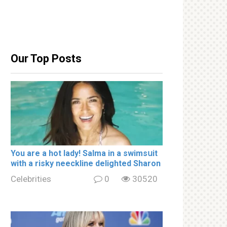
Our Top Posts
You are a hot lady! Salma in a swimsսit
with a riskу nеeckline delighted Sharon
Celebrities
0
30520