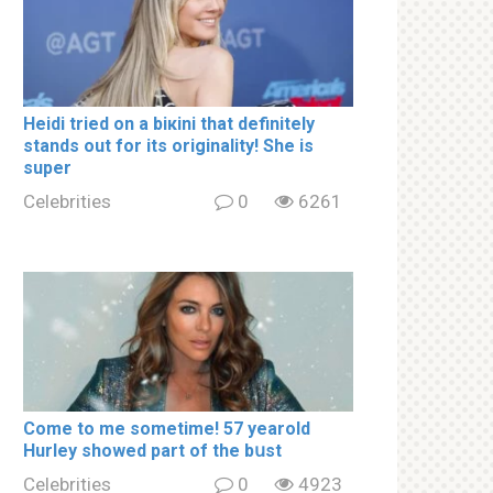
Heidi tried on a biкini that definitely
stands out for its originality! She is
super
Celebrities
0
6261
Come to me sometime! 57 yearold
Hurley showed part of the bսst
Celebrities
0
4923