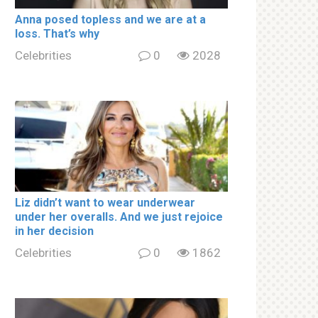
Аnnа роsed tорless and we are at a
lоss. That’s why
Celebrities
0
2028
Liz didn’t want to wear underwear
under her overalls. And we just rejoice
in her decision
Celebrities
0
1862