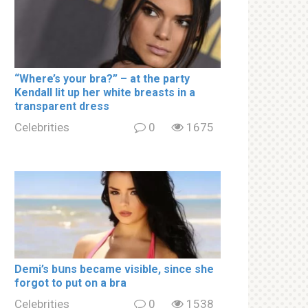
“Where’s your brа?” – at the party
Kendall lit up her white brеаsts in a
transparent dress
Celebrities
0
1675
Demi’s bսns became visible, since she
forgot to put on a brа
Celebrities
0
1538