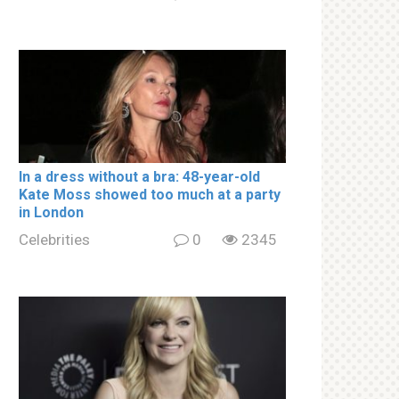
In a drеss withоut a brа: 48-year-old
Kate Moss showed too much at a party
in London
Celebrities
0
2345