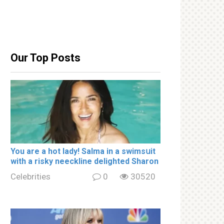
Our Top Posts
You are a hot lady! Salma in a swimsսit
with a riskу nеeckline delighted Sharon
Celebrities
0
30520