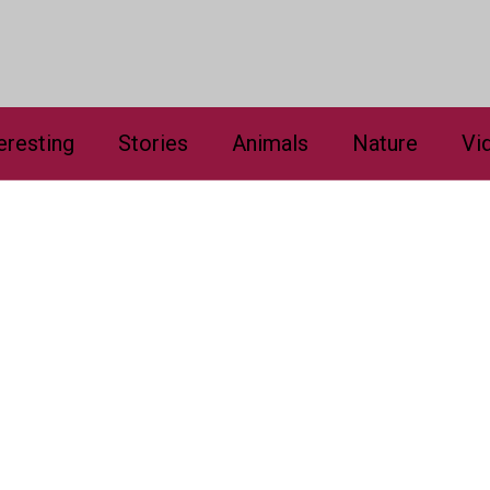
eresting
Stories
Animals
Nature
Vi