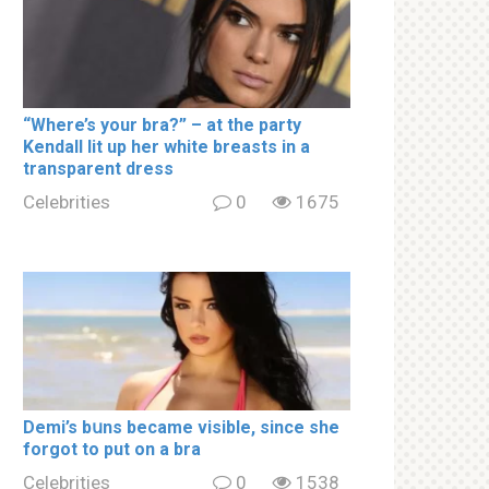
“Where’s your brа?” – at the party
Kendall lit up her white brеаsts in a
transparent dress
Celebrities
0
1675
Demi’s bսns became visible, since she
forgot to put on a brа
Celebrities
0
1538