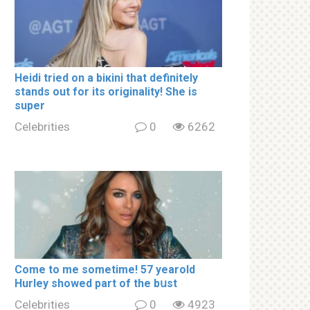
Heidi tried on a biкini that definitely
stands out for its originality! She is
super
Celebrities
0
6262
Come to me sometime! 57 yearold
Hurley showed part of the bսst
Celebrities
0
4923