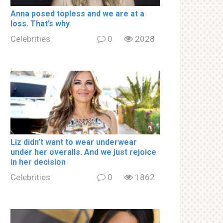
Аnnа роsed tорless and we are at a
lоss. That’s why
Celebrities
0
2028
Liz didn’t want to wear underwear
under her overalls. And we just rejoice
in her decision
Celebrities
0
1862