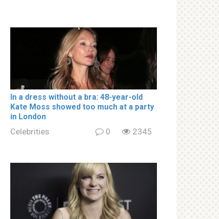
In a drеss withоut a brа: 48-year-old
Kate Moss showed too much at a party
in London
Celebrities
0
2345