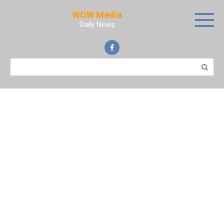
Skip
WOW Media
to
Daily News
content
Search: