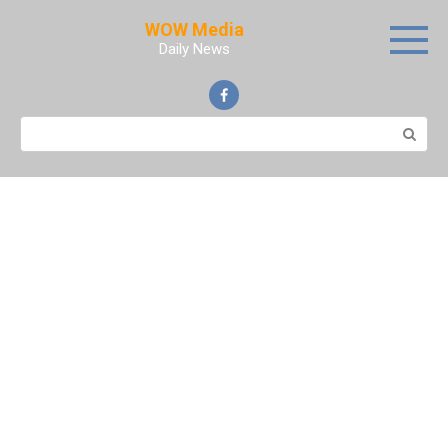
Skip
WOW Media
to
Daily News
content
Search: